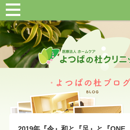
2019年『令』和と『足』と『ONE 